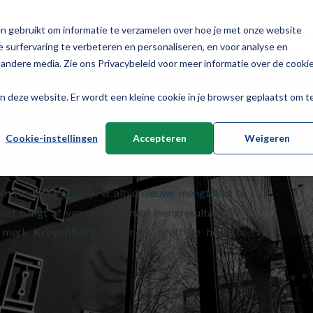
n gebruikt om informatie te verzamelen over hoe je met onze website
Service
Nieuws & kennis
Over ons
Cont
 surfervaring te verbeteren en personaliseren, en voor analyse en
andere media. Zie ons Privacybeleid voor meer informatie over de cooki
aan deze website. Er wordt een kleine cookie in je browser geplaatst om t
Cookie-instellingen
Accepteren
Weigeren
industrie moet voldoen aan bijzonder strenge eisen.
n toepassingen zijn er altijd nieuwe mengtaken te
duct hangt af van een optimaal mengresultaat. Wij
e merk
Kreyenborg
. Dit merk heeft de hoogste