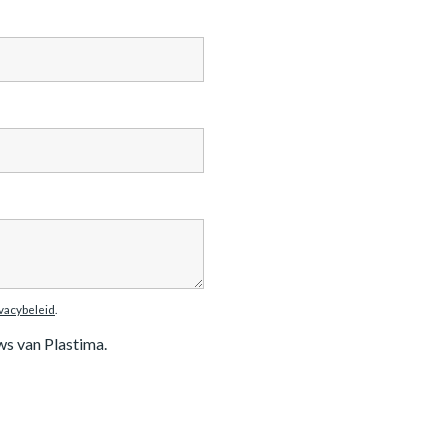
ivacybeleid
.
ws van Plastima.