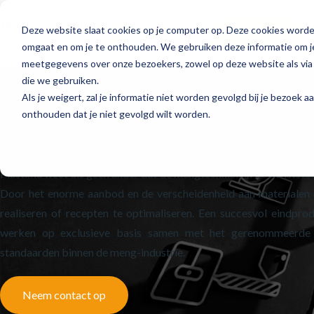
Deze website slaat cookies op je computer op. Deze cookies worde
Home
Processen
omgaat en om je te onthouden. We gebruiken deze informatie om je
meetgegevens over onze bezoekers, zowel op deze website als via 
die we gebruiken.
Als je weigert, zal je informatie niet worden gevolgd bij je bezoek 
Mengtechniek
onthouden dat je niet gevolgd wilt worden.
Plastima weet als geen ander dat de mengtechniek in de kunststof
Door het enorme aanbod en de verscheidenheid aan materialen e
realiseren of recepten te optimaliseren. Een succesvol eindpro
werken op exclusieve basis samen met het gerenommeerd
standaarden binnen de meng-industrie.
Neem contact op