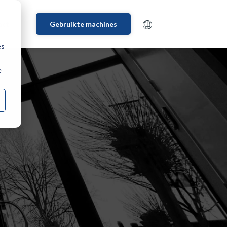
act
Gebruikte machines
es
e