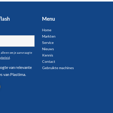
lash
Menu
Home
Markten
Service
Nieuws
alleen om je aanvraag te
Kennis
cybeleid
.
Contact
ogte van relevante
Gebruikte machines
s van Plastima.